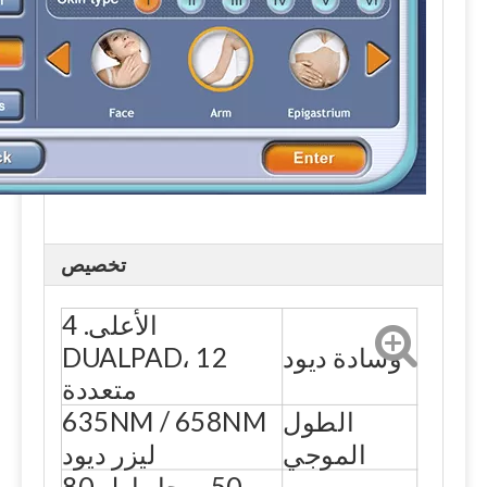
تخصيص
الأعلى. 4
وسادة ديود
DUALPAD، 12
متعددة
الطول
635NM / 658NM
الموجي
ليزر ديود
50 ميجا واط، 80