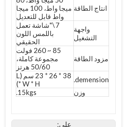
انتاج الطاقة
ميجا واط، 100 ميجا
واط قابل للتعديل
7 \"شاشة تعمل
واجهة
باللمس اللون
التشغيل
الحقيقي
85 ~ 260 فولت
مزود الطاقة
مجموعة كاملة،
50/60 هرتز
38 * 26 * 23 سم (L
demension.
* W * H)
وزن
15kgs.
على: