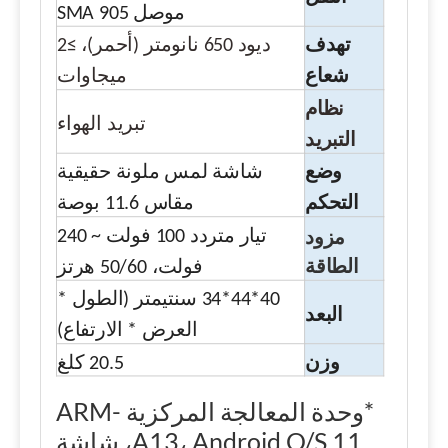
موصل SMA 905
تهدف
ديود 650 نانومتر (أحمر)، ≥2
شعاع
ميجاوات
نظام
تبريد الهواء
التبريد
وضع
شاشة لمس ملونة حقيقية
التحكم
مقاس 11.6 بوصة
مزود
تيار متردد 100 فولت ~ 240
الطاقة
فولت، 50/60 هرتز
40*44*34 سنتيمتر (الطول *
البعد
العرض * الارتفاع)
وزن
20.5 كلغ
*وحدة المعالجة المركزية ARM-
A13، Android O/S 11، شاشة