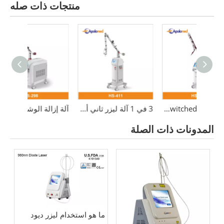
منتجات ذات صله
إزالة التجاعيد المحمولة 60 واط 980 نانومتر ليزر ديود
ليزر EO Q-Switched Nd Yag
3 في 1 آلة ليزر ثاني أكسيد الكربون 10600 نانومتر ليزر كسور
المدونات ذات الصلة
ما هو استخدام ليزر ديود