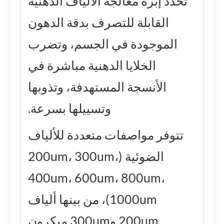
تحدد إبرة معالجة الألياف الدهنية
القابلة للتصرف بدقة الدهون
الموجودة في الجسم، وتضرب
الخلايا الدهنية مباشرة في
الأنسجة المستهدفة، وتذوبها
وتسييلها بسرعة.
تتوفر مواصفات متعددة للألياف
الضوئية (200um، 300um،
400um، 600um، 800um،
1000um)، من بينها ألياف
200um و300um ميكرون