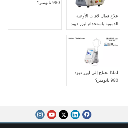
980 نانومتر؟
علاج فعال لآفات الأوعية
الدموية باستخدام ليزر ديود
980 نانومتر
لماذا تحتاج إلى ليزر ديود
980 نانومتر؟