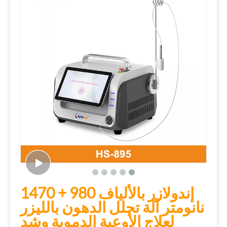
إندولازر بالألياف 980 + 1470
نانومتر آلة تحلل الدهون بالليزر
لعلاج الأوعية الدموية وشد