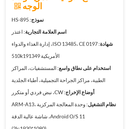
الوجه
نموذج
: HS-895
اسم العلامة التجارية
: اعتذر
شهادة
: ISO 13485، CE 0197، إدارة الغذاء والدواء
الأمريكية 510k191349
استخدام على نطاق واسع
: المستشفيات، المراكز
الطبية، مراكز الجراحة التجميلية، أطباء الجلدية
أوضاع الإخراج
: CW، نبض فردي أو متكرر
نظام التشغيل
: وحدة المعالجة المركزية ARM-A13،
Android O/S 11، شاشة عالية الدقة
(2k:1920*1080)